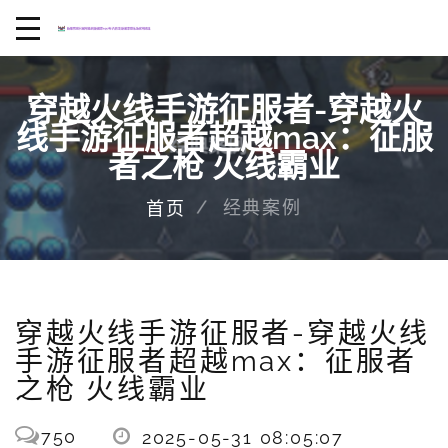
穿越火线手游征服者-穿越火
线手游征服者超越max：征服
者之枪 火线霸业
经典案例
首页
穿越火线手游征服者-穿越火线
手游征服者超越max：征服者
之枪 火线霸业
750
2025-05-31 08:05:07