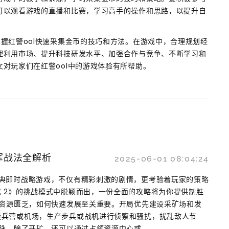
可以观看游戏的直播和比赛，学习高手的操作和思路，以提升自
握红警ool快速采集金币的技巧和方法。在游戏中，合理规划经
理利用市场、提升科技研发水平、加强合作与竞争、不断学习和
对玩家们在红警ool中的游戏体验有所帮助。
军战法全解析
2025-06-01 08:04:24
经典即时战略游戏，不仅有精彩刺激的剧情，更考验着玩家的策略
 2》的挑战模式中脱颖而出，一份全面的攻略将为你提供制胜
始资源匮乏，如何快速发展至关重要。开局优先建设采矿场和发
造兵营或机场，生产步兵或战机进行侦察和骚扰，扰乱敌人节
脉。除了开矿，还可以通过占领资源中心或...