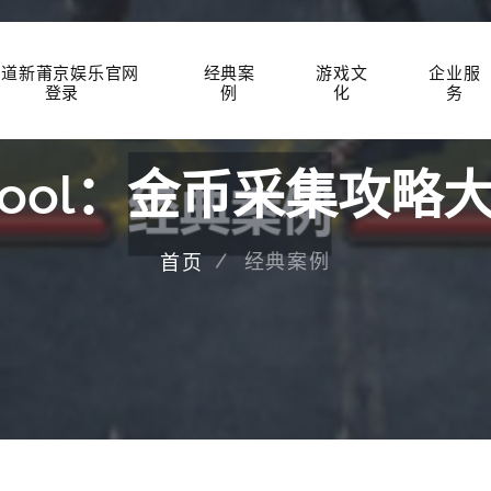
知道新莆京娱乐官网
经典案
游戏文
企业服
登录
例
化
务
ool：金币采集攻略
经典案例
首页