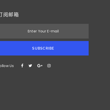
订阅邮箱
Enter Your E-mail
SUBSCRIBE
ollow Us