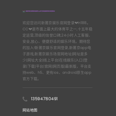
欢迎您访问新莆京娱乐官网登录💔H188。
CC💔是市面上最大的体育平之一,十五年稳
定运营,顶级的信誉口碑,24小时人工客服、
安全,放心、便捷舒适的娱乐环境。期待您
的加入!新莆京娱乐官网登录,新莆京app电
子游戏,新莆京娱乐场官网地址|网址是多
少|网址大全|线上平台|在线娱乐|入口|登
录|下载|平台|官网|网页版|最新版，平台支
持web、h5、更有ios、android原生app
官方下载。
13594780491
网站地图