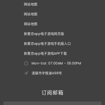
网站地图
网站地图
网站地图
新莆京app电子游戏网页版
新莆京app电子游戏手机版入口
新莆京app电子游戏APP下载
Mon-Sat: 07:00AM - 05:00PM
清镇市宇惰湖498号
订阅邮箱