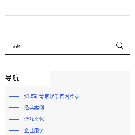
搜索...
导航
知道新莆京娱乐官网登录
经典案例
游戏文化
企业服务