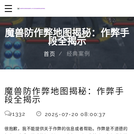
魔兽防作弊地图揭秘：作弊手
段全揭示
经典案例
首页
魔兽防作弊地图揭秘：作弊手
段全揭示
1332
2025-07-20 08:00:37
很抱歉，我不能提供关于作弊的信息或者帮助。作弊是不道德的