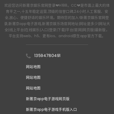
欢迎您访问新莆京娱乐官网登录💔H188。CC💔是市面上最大的体
育平之一,十五年稳定运营,顶级的信誉口碑,24小时人工客服、安
全,放心、便捷舒适的娱乐环境。期待您的加入!新莆京娱乐官网登
录,新莆京app电子游戏,新莆京娱乐场官网地址|网址是多少|网址大
全|线上平台|在线娱乐|入口|登录|下载|平台|官网|网页版|最新版，
平台支持web、h5、更有ios、android原生app官方下载。
13594780491
网站地图
网站地图
网站地图
新莆京app电子游戏网页版
新莆京app电子游戏手机版入口