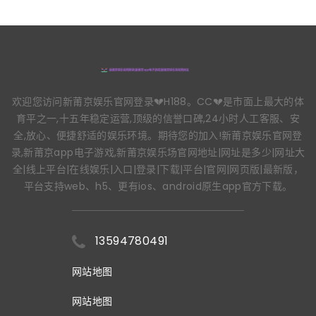
欢迎您访问新莆京娱乐官网登录💔H188。CC💔是市面上最大的体
育平之一,十五年稳定运营,顶级的信誉口碑,24小时人工客服、安
全,放心、便捷舒适的娱乐环境。期待您的加入!新莆京娱乐官网登
录,新莆京app电子游戏,新莆京娱乐场官网地址|网址是多少|网址大
全|线上平台|在线娱乐|入口|登录|下载|平台|官网|网页版|最新版，
平台支持web、h5、更有ios、android原生app官方下载。
13594780491
网站地图
网站地图