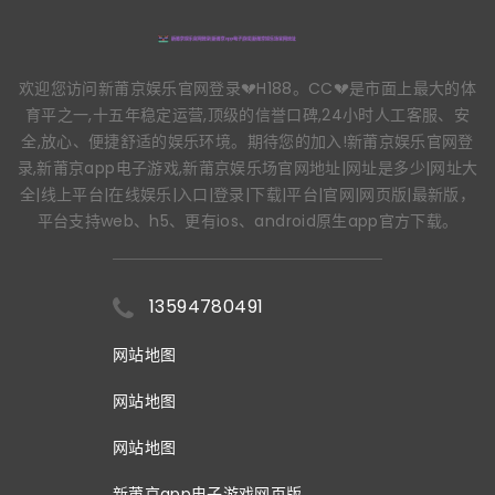
欢迎您访问新莆京娱乐官网登录💔H188。CC💔是市面上最大的体
育平之一,十五年稳定运营,顶级的信誉口碑,24小时人工客服、安
全,放心、便捷舒适的娱乐环境。期待您的加入!新莆京娱乐官网登
录,新莆京app电子游戏,新莆京娱乐场官网地址|网址是多少|网址大
全|线上平台|在线娱乐|入口|登录|下载|平台|官网|网页版|最新版，
平台支持web、h5、更有ios、android原生app官方下载。
13594780491
网站地图
网站地图
网站地图
新莆京app电子游戏网页版