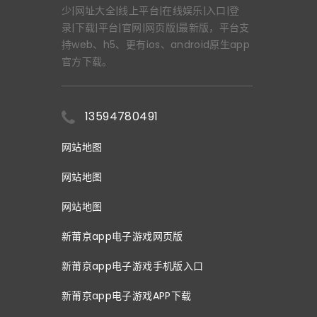
少|网址大全|线上平台|在线娱乐|入口|登
录|下载|平台|官网|网页版|最新版，平台支
持web、h5、更有ios、android原生app
官方下载。
13594780491
网站地图
网站地图
网站地图
新莆京app电子游戏网页版
新莆京app电子游戏手机版入口
新莆京app电子游戏APP下载