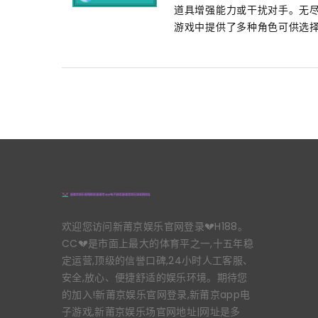
道具增强能力或干扰对手。无尽
游戏中提供了多种角色可供选择
欢迎您访问新莆京娱乐官网登录💔H188。
CC💔是市面上最大的体育平之一,十五年稳
定运营,顶级的信誉口碑,24小时人工客服、
安全,放心、便捷舒适的娱乐环境。期待您
的加入!新莆京娱乐官网登录,新莆京app电
子游戏,新莆京娱乐场官网地址|网址是多