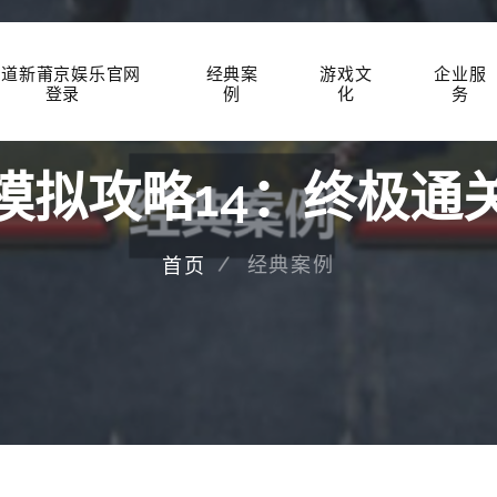
知道新莆京娱乐官网
经典案
游戏文
企业服
登录
例
化
务
模拟攻略14：终极通
经典案例
首页